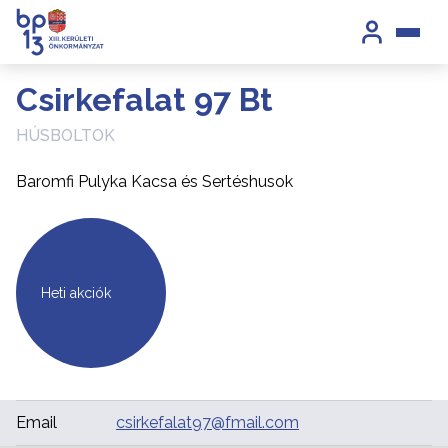
Csirkefalat 97 Bt
HÚSBOLTOK
Baromfi Pulyka Kacsa és Sertéshusok
Heti akciók
Email
csirkefalat97@fmail.com