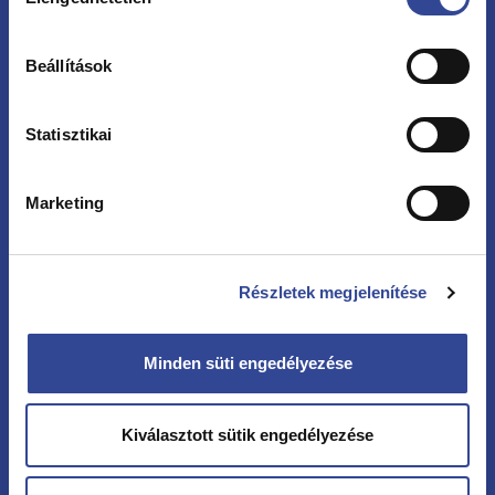
kiválasztása
Beállítások
Statisztikai
Kövessen minket
Marketing
Részletek megjelenítése
Hírlevél
Vezetéknév
Minden süti engedélyezése
Kiválasztott sütik engedélyezése
Keresztnév