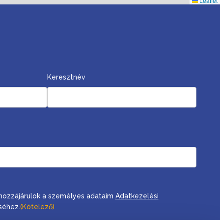
Leaflet
Keresztnév
, hozzájárulok a személyes adataim
Adatkezelési
séhez.
(Kötelező)