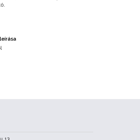
ó.
leírása
l
. 13.