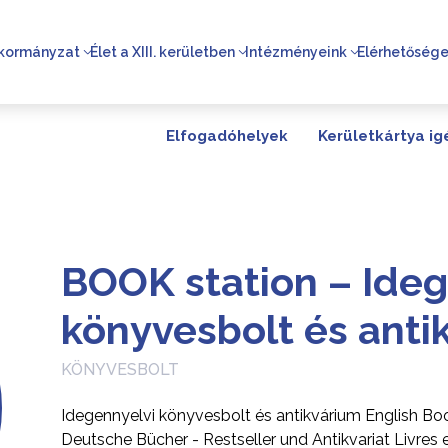
kormányzat
Élet a XIII. kerületben
Intézményeink
Elérhetőség
Elfogadóhelyek
Kerületkártya ig
BOOK station – Ideg
könyvesbolt és anti
KÖNYVESBOLT
Idegennyelvi könyvesbolt és antikvárium English B
Deutsche Bücher - Restseller und Antikvariat Livres e