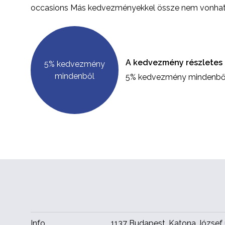
occasions Más kedvezményekkel össze nem vonhat
A kedvezmény részletes 
5% kedvezmény
mindenből
5% kedvezmény mindenbő
Info
1137 Budapest, Katona József u