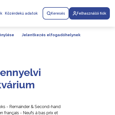
ek
Közérdekű adatok
Keresés
Felhasználói fiók
énylése
Jelentkezés elfogadóhelynek
ennyelvi
kvárium
ooks - Remainder & Second-hand
n français - Neufs á bas prix et