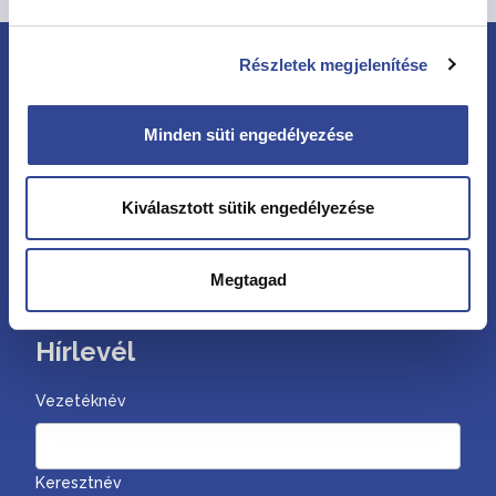
Részletek megjelenítése
Minden süti engedélyezése
Kiválasztott sütik engedélyezése
Kövessen minket
Megtagad
Hírlevél
Vezetéknév
Keresztnév