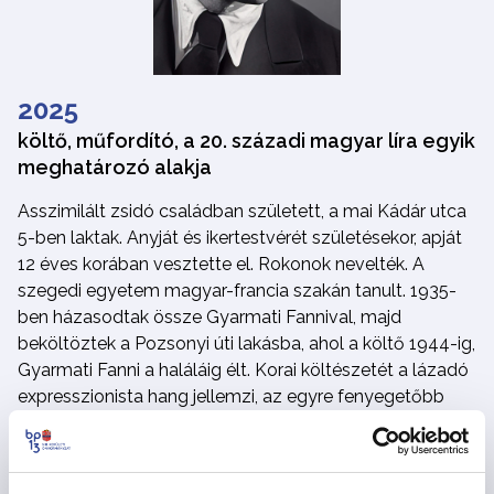
2025
költő, műfordító, a 20. századi magyar líra egyik
meghatározó alakja
Asszimilált zsidó családban született, a mai Kádár utca
5-ben laktak. Anyját és ikertestvérét születésekor, apját
12 éves korában vesztette el. Rokonok nevelték. A
szegedi egyetem magyar-francia szakán tanult. 1935-
ben házasodtak össze Gyarmati Fannival, majd
beköltöztek a Pozsonyi úti lakásba, ahol a költő 1944-ig,
Gyarmati Fanni a haláláig élt. Korai költészetét a lázadó
expresszionista hang jellemzi, az egyre fenyegetőbb
létben megszülető művei azonban már kiérlelt,
klasszikus formát mutatnak. A harmincas években
megérzi, hogy a „világ új háborúba fordul”. Hiába volt