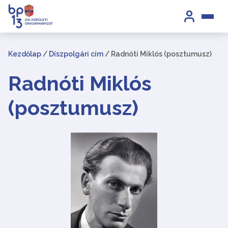
Kezdőlap
/
Díszpolgári cím
/
Radnóti Miklós (posztumusz)
Radnóti Miklós
(posztumusz)